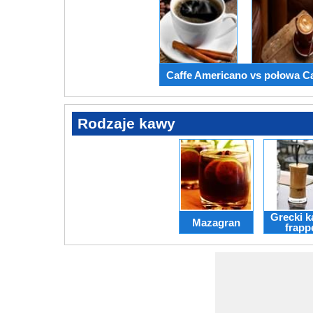
Caffe Americano vs połowa Ca
Rodzaje kawy
Grecki 
Mazagran
frapp