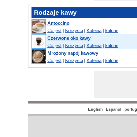
Rodzaje kawy
Antoccino
Co jest
|
Korzyści
|
Kofeina
|
kalorie
Czerwone oko kawy
Co jest
|
Korzyści
|
Kofeina
|
kalorie
Mrożony napój kawowy
Co jest
|
Korzyści
|
Kofeina
|
kalorie
English
Español
portu