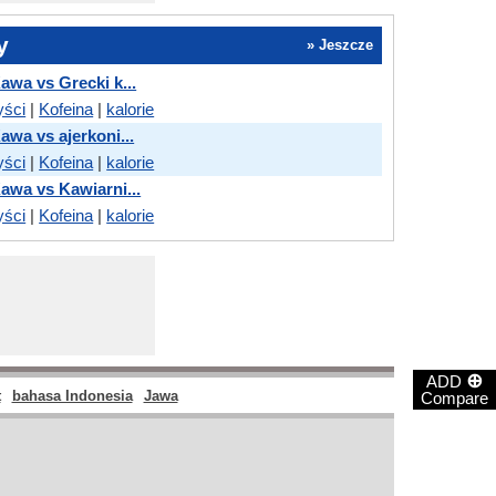
y
» Jeszcze
Kawa vs Grecki k...
yści
|
Kofeina
|
kalorie
Kawa vs ajerkoni...
yści
|
Kofeina
|
kalorie
Kawa vs Kawiarni...
yści
|
Kofeina
|
kalorie
⊕
ADD
t
bahasa Indonesia
Jawa
Compare