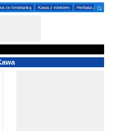
⌕
wa ze śmietanką
Kawa z mlekiem
Herbata z mlekiem
×
 Kawa