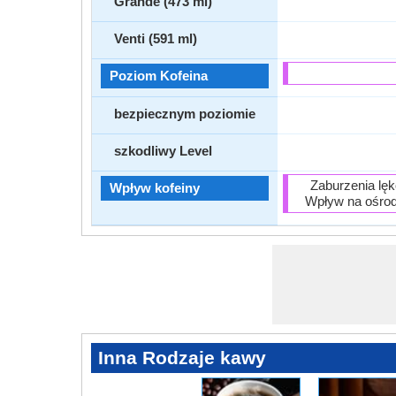
Grande (473 ml)
Venti (591 ml)
Poziom Kofeina
bezpiecznym poziomie
szkodliwy Level
Zaburzenia lęk
Wpływ kofeiny
Wpływ na ośrod
Inna Rodzaje kawy