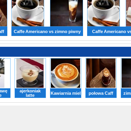
ff
Caffe Americano vs zimno piwny
Caffe Americano v
kawę
ajerkoniak
Kawiarnia miel
połowa Caff
zim
e
latte