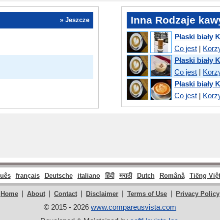
Inna Rodzaje kaw
» Jeszcze
Płaski biały 
Co jest
|
Korz
Płaski biały 
Co jest
|
Korz
Płaski biały 
Co jest
|
Korz
guês
français
Deutsche
italiano
हिंदी
मराठी
Dutch
Română
Tiếng Việ
|
|
|
|
|
Home
About
Contact
Disclaimer
Terms of Use
Privacy Policy
© 2015 - 2026
www.compareusvista.com