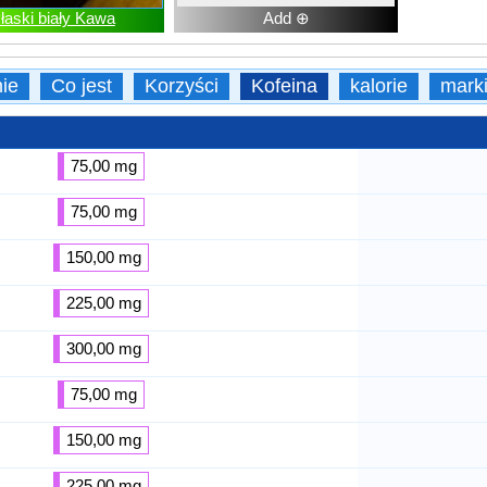
łaski biały Kawa
Add ⊕
ie
Co jest
Korzyści
Kofeina
kalorie
mark
75,00 mg
75,00 mg
150,00 mg
225,00 mg
300,00 mg
75,00 mg
150,00 mg
225,00 mg