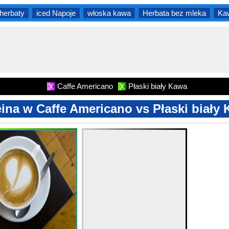
herbaty
iced Napoje
włoska kawa
Herbata bez mleka
Ka
Caffe Americano
Płaski biały Kawa
X
X
ina w Caffe Americano vs Płaski biały