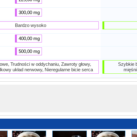
300,00 mg
Bardzo wysoko
400,00 mg
500,00 mg
owe, Trudności w oddychaniu, Zawroty głowy,
Szybkie b
kowy układ nerwowy, Nieregularne bicie serca
mięśni