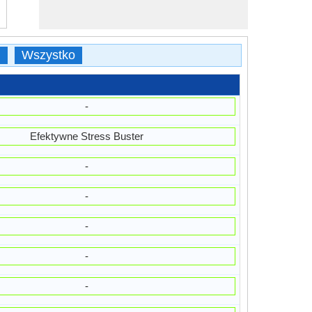
i
Wszystko
-
Efektywne Stress Buster
-
-
-
-
-