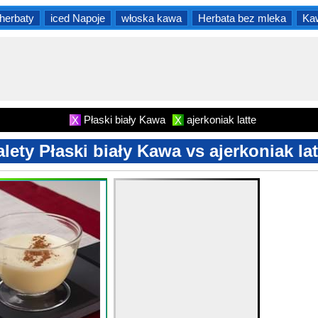
herbaty
iced Napoje
włoska kawa
Herbata bez mleka
Ka
Płaski biały Kawa
ajerkoniak latte
X
X
alety Płaski biały Kawa vs ajerkoniak lat