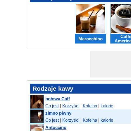
Caff
Marocchino
Americ
Rodzaje kawy
połowa Caff
Co jest
|
Korzyści
|
Kofeina
|
kalorie
zimno piwny
Co jest
|
Korzyści
|
Kofeina
|
kalorie
Antoccino