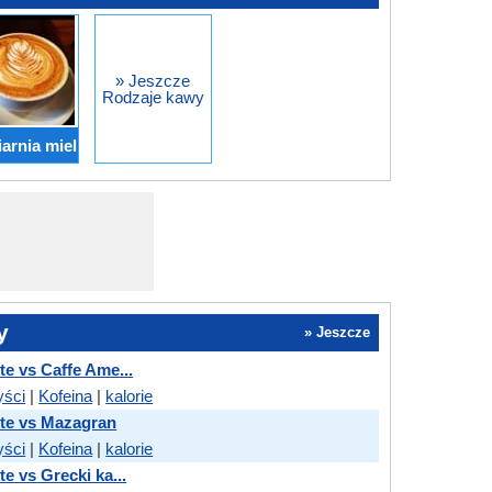
» Jeszcze
Rodzaje kawy
arnia miel
y
» Jeszcze
tte vs Caffe Ame...
yści
|
Kofeina
|
kalorie
tte vs Mazagran
yści
|
Kofeina
|
kalorie
te vs Grecki ka...