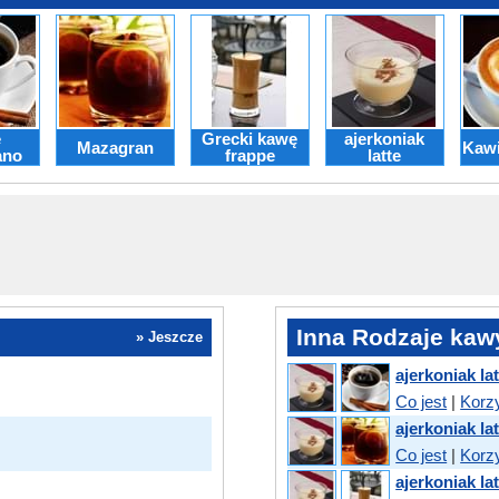
e
Grecki kawę
ajerkoniak
Mazagran
Kawi
ano
frappe
latte
Inna Rodzaje kaw
» Jeszcze
ajerkoniak la
Co jest
|
Korz
ajerkoniak la
Co jest
|
Korz
ajerkoniak lat