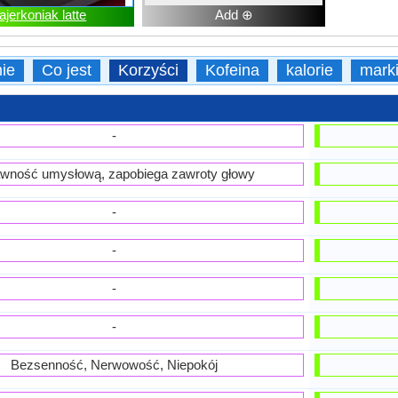
ajerkoniak latte
Add ⊕
ie
Co jest
Korzyści
Kofeina
kalorie
mark
-
wność umysłową, zapobiega zawroty głowy
-
-
-
-
Bezsenność, Nerwowość, Niepokój