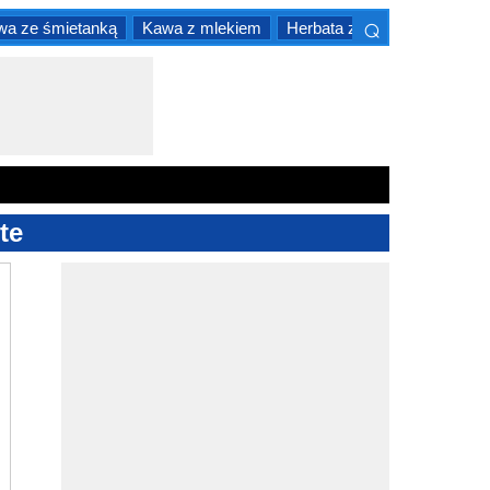
⌕
wa ze śmietanką
Kawa z mlekiem
Herbata z mlekiem
×
te