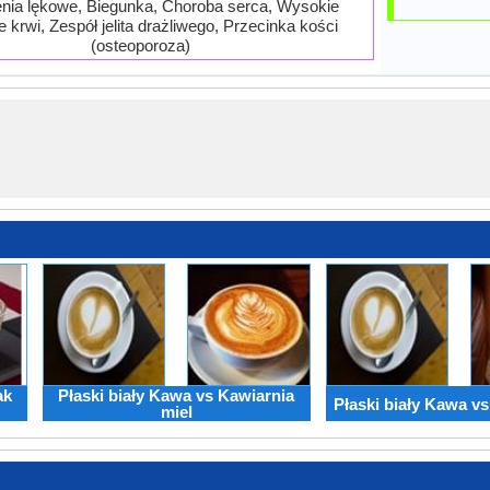
nia lękowe, Biegunka, Choroba serca, Wysokie
e krwi, Zespół jelita drażliwego, Przecinka kości
(osteoporoza)
ak
Płaski biały Kawa vs Kawiarnia
Płaski biały Kawa v
miel