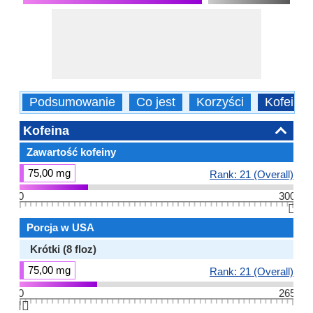
Podsumowanie
Co jest
Korzyści
Kofeina
Kofeina
Zawartość kofeiny
75,00 mg
Rank: 21 (Overall)
0
300
👆🏻
Porcja w USA
Krótki (8 floz)
75,00 mg
Rank: 21 (Overall)
0
265
👆🏻