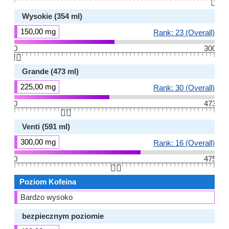
👆🏻
Wysokie (354 ml)
150,00 mg
Rank: 23 (Overall)
0
300
👆🏻
Grande (473 ml)
225,00 mg
Rank: 30 (Overall)
0
473
👆🏻
Venti (591 ml)
300,00 mg
Rank: 16 (Overall)
0
475
👆🏻
Poziom Kofeina
Bardzo wysoko
bezpiecznym poziomie