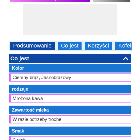
Podsumowanie
Co jest
Korzyści
Kofeina
Co jest
Kolor
Ciemny brąz, Jasnobrązowy
rodzaje
Mrożona kawa
Zawartość mleka
W razie potrzeby trochę
Smak