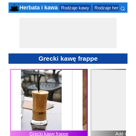
⌕
Herbata i kawa
Rodzaje kawy
Rodzaje herbaty
i
×
Grecki kawę frappe
Grecki kawę frappe
Add ⊕