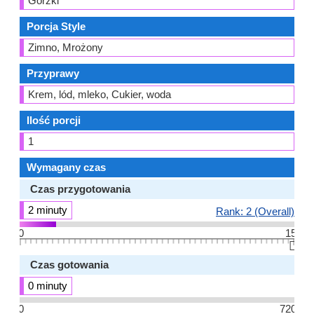
Gorzki
Porcja Style
Zimno, Mrożony
Przyprawy
Krem, lód, mleko, Cukier, woda
Ilość porcji
1
Wymagany czas
Czas przygotowania
2 minuty
Rank: 2 (Overall)
0
15
👆🏻
Czas gotowania
0 minuty
0
720