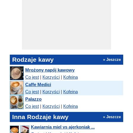
Rodzaje kawy
» Jeszcze
Mrożony napój kawowy
Co jest
|
Korzyści
|
Kofeina
Caffe Medici
Co jest
|
Korzyści
|
Kofeina
Palazzo
Co jest
|
Korzyści
|
Kofeina
Inna Rodzaje kawy
» Jeszcze
Kawiarnia miel vs ajerkoniak ...