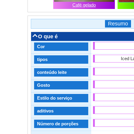
Café gelado
Resumo
O que é
Cor
Iced L
tipos
conteúdo leite
Gosto
Estilo do serviço
aditivos
Número de porções