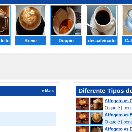
leite
Breve
Doppio
descafeinado
Caf
Diferente Tipos d
» Mais
Affogato vs C
O que é
|
bene
Affogato vs 
O que é
|
bene
Affogato vs 