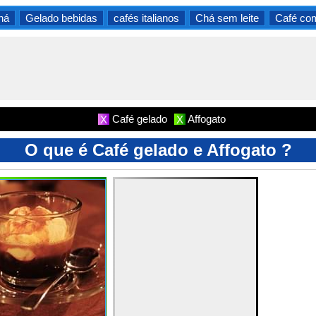
há
Gelado bebidas
cafés italianos
Chá sem leite
Café co
Café gelado
Affogato
X
X
O que é Café gelado e Affogato ?