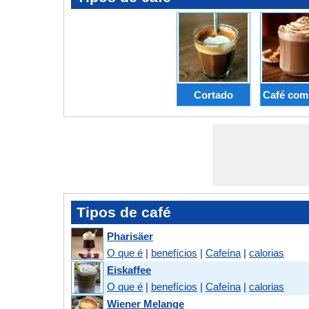
Cortado
Café com 
Tipos de café
Pharisäer
O que é
|
benefícios
|
Cafeína
|
calorias
Eiskaffee
O que é
|
benefícios
|
Cafeína
|
calorias
Wiener Melange