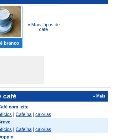
» Mais Tipos de
café
é branco
e café
» Mais
afé com leite
fícios
|
Cafeína
|
calorias
Breve
fícios
|
Cafeína
|
calorias
Doppio