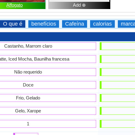
Affogato
Add ⊕
O que é
benefícios
Cafeína
calorias
marc
Castanho, Marrom claro
atte, Iced Mocha, Baunilha francesa
Não requerido
Doce
Frio, Gelado
Gelo, Xarope
1