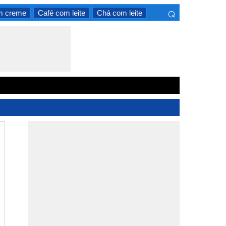
⌕
m creme
Café com leite
Chá com leite
×