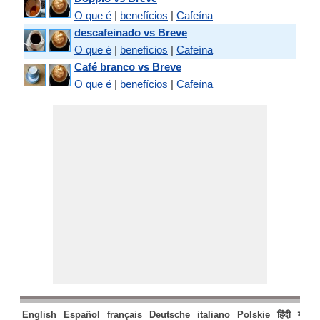
O que é
|
benefícios
|
Cafeína
descafeinado vs Breve
O que é
|
benefícios
|
Cafeína
Café branco vs Breve
O que é
|
benefícios
|
Cafeína
English
Español
français
Deutsche
italiano
Polskie
हिंदी
मराठी