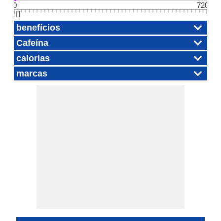
0
720
👆🏻
benefícios
Cafeína
calorias
marcas