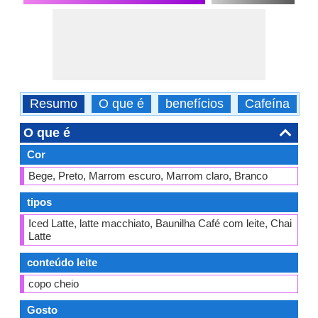
Resumo
O que é
benefícios
Cafeína
c
O que é
Cor
Bege, Preto, Marrom escuro, Marrom claro, Branco
tipos
Iced Latte, latte macchiato, Baunilha Café com leite, Chai
Latte
conteúdo leite
copo cheio
Gosto