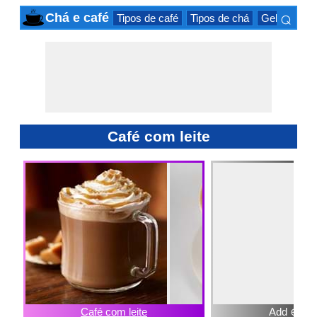
⌕
Chá e café
Tipos de café
Tipos de chá
Gelado beb
×
Café com leite
Café com leite
Add ⊕