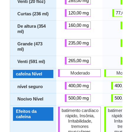
285,00 mg
-
Venti (20 floz)
120,00 mg
77,00 m
Curtas (236 ml)
160,00 mg
-
De altura (354
ml)
235,00 mg
-
Grande (473
ml)
265,00 mg
-
Venti (591 ml)
Moderado
Modera
cafeína Nível
400,00 mg
400,00 
nível seguro
500,00 mg
500,00 
Nocivo Nível
batimento cardíaco
batimento c
Efeitos da
rápido, Insônia,
rápido, Ins
cafeína
Irritabilidade,
Irritabilid
tremores
tremor
musculares,
muscular