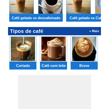
Café gelado vs descafeinado
Café gelado vs Café b
Tipos de café
» Mais
Cortado
Café com leite
Breve