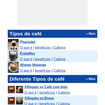
Tipos de café
» Mais
Pharisäer
O que é
|
benefícios
|
Cafeína
Eiskaffee
O que é
|
benefícios
|
Cafeína
Wiener Melange
O que é
|
benefícios
|
Cafeína
Diferente Tipos de café
» Mais
Affogato vs Café com leite
O que é
|
benefícios
|
Cafeína
Affogato vs Breve
O que é
|
benefícios
|
Cafeína