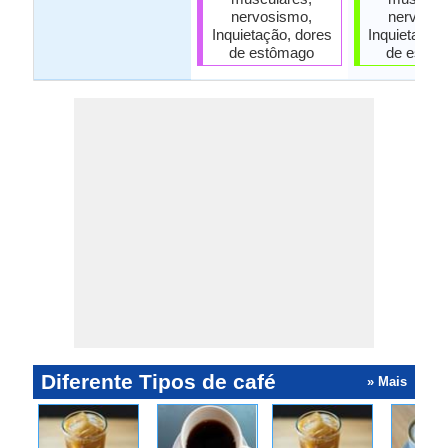
nervosismo,
nervosis
Inquietação, dores
Inquietação
de estômago
de estôm
Diferente Tipos de café
» Mais