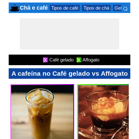
⌕
Chá e café
Tipos de café
Tipos de chá
Gelado beb
×
Café gelado
Affogato
X
X
A cafeína no Café gelado vs Affogato