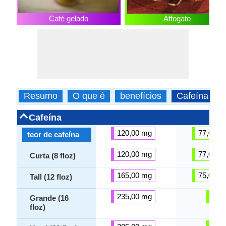
Café gelado
Affogato
Resumo
O que é
benefícios
Cafeína
Cafeína
120,00 mg
77,00 m
teor de cafeína
120,00 mg
77,00 m
Curta (8 floz)
165,00 mg
75,00 m
Tall (12 floz)
235,00 mg
-
Grande (16
floz)