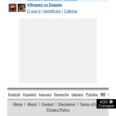
Affogato vs Doppio
O que é
|
benefícios
|
Cafeína
English
Español
français
Deutsche
italiano
Polskie
हिंदी
मराठी
⊕
ADD
|
|
|
|
|
Home
About
Contact
Disclaimer
Terms of Use
Compare
Privacy Policy