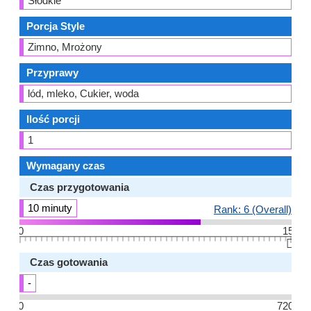
Słodkie
Porcja Style
Zimno, Mrożony
Przyprawy
lód, mleko, Cukier, woda
Ilość porcji
1
Wymagany czas
Czas przygotowania
10 minuty
Rank: 6 (Overall)
0
15
👆🏻
Czas gotowania
-
0
720