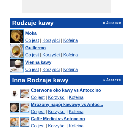
Rodzaje kawy
» Jeszcze
Moka
Co jest
|
Korzyści
|
Kofeina
Guillermo
Co jest
|
Korzyści
|
Kofeina
Vienna kawy
Co jest
|
Korzyści
|
Kofeina
Inna Rodzaje kawy
» Jeszcze
Czerwone oko kawy vs Antoccino
Co jest
|
Korzyści
|
Kofeina
Mrożony napój kawowy vs Antoc...
Co jest
|
Korzyści
|
Kofeina
Caffe Medici vs Antoccino
Co jest
|
Korzyści
|
Kofeina