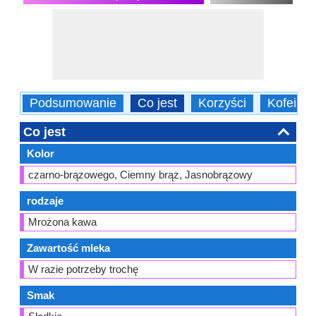
Podsumowanie
Co jest
Korzyści
Kofeina
Co jest
Kolor
czarno-brązowego, Ciemny brąz, Jasnobrązowy
rodzaje
Mrożona kawa
Zawartość mleka
W razie potrzeby trochę
Smak