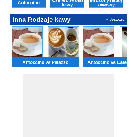
Czerwone oko
Mrożony napój
Antoccino
Ca
kawy
kawowy
Inna Rodzaje kawy
» Jeszcze
Antoccino vs Palazzo
Antoccino vs Cafe Bo