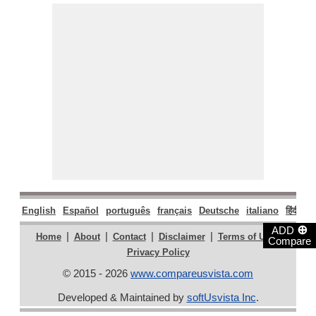
English
Español
português
français
Deutsche
italiano
हिंदी
मर
⊕
ADD
|
|
|
|
|
Home
About
Contact
Disclaimer
Terms of Use
Compare
Privacy Policy
© 2015 - 2026
www.compareusvista.com
Developed & Maintained by
softUsvista Inc
.