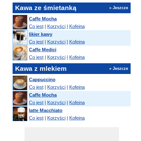
Kawa ze śmietanką
» Jeszcze
Caffe Mocha
Co jest
|
Korzyści
|
Kofeina
likier kawy
Co jest
|
Korzyści
|
Kofeina
Caffe Medici
Co jest
|
Korzyści
|
Kofeina
Kawa z mlekiem
» Jeszcze
Cappuccino
Co jest
|
Korzyści
|
Kofeina
Caffe Mocha
Co jest
|
Korzyści
|
Kofeina
latte Macchiato
Co jest
|
Korzyści
|
Kofeina