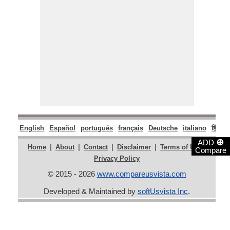
English
Español
português
français
Deutsche
italiano
हिंदी
म
⊕
ADD
|
|
|
|
|
Home
About
Contact
Disclaimer
Terms of Use
Compare
Privacy Policy
© 2015 - 2026
www.compareusvista.com
Developed & Maintained by
softUsvista Inc
.