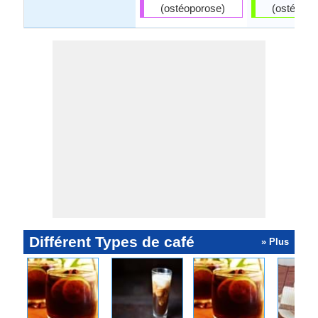
(ostéoporose)
(ostéopor
Différent Types de café
» Plus