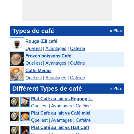
Types de café
» Plus
Rouge Œil café
Quel est
|
Avantages
|
Caféine
Frozen boissons Café
Quel est
|
Avantages
|
Caféine
Caffe Medici
Quel est
|
Avantages
|
Caféine
Différent Types de café
» Plus
Plat Café au lait vs Eggnog l...
Quel est
|
Avantages
|
Caféine
Plat Café au lait vs Café miel
Quel est
|
Avantages
|
Caféine
Plat Café au lait vs Half Caff