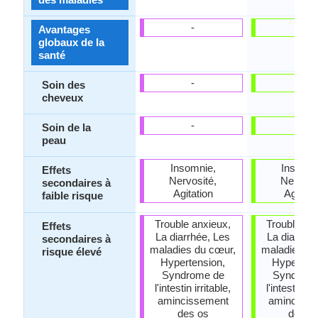
-
-
Avantages
globaux de la
santé
-
-
Soin des
cheveux
-
-
Soin de la
peau
Insomnie,
Insomni
Effets
Nervosité,
Nervosi
secondaires à
Agitation
Agitati
faible risque
Trouble anxieux,
Trouble an
Effets
La diarrhée, Les
La diarrhé
secondaires à
maladies du cœur,
maladies du
risque élevé
Hypertension,
Hypertens
Syndrome de
Syndrom
l'intestin irritable,
l'intestin irr
amincissement
amincisse
des os
des o