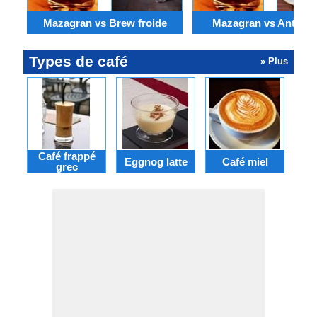
Mazagran vs Brew froide
Mazagran vs Antocc
Types de café
» Plus
Café frappé
Eggnog latte
Café miel
grec