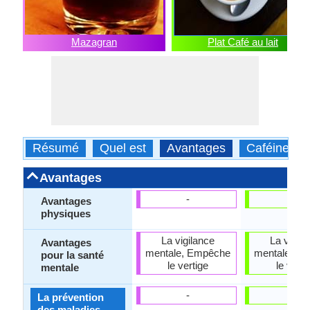
Mazagran
Plat Café au lait
Résumé
Quel est
Avantages
Caféine
Avantages
-
-
Avantages
physiques
La vigilance
La vigila
Avantages
mentale, Empêche
mentale, E
pour la santé
le vertige
le verti
mentale
-
-
La prévention
des maladies