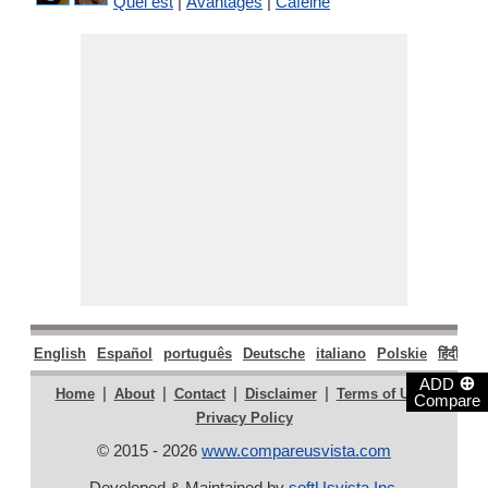
Quel est
|
Avantages
|
Caféine
English
Español
português
Deutsche
italiano
Polskie
हिंदी
मरा
⊕
ADD
|
|
|
|
|
Home
About
Contact
Disclaimer
Terms of Use
Compare
Privacy Policy
© 2015 - 2026
www.compareusvista.com
Developed & Maintained by
softUsvista Inc
.