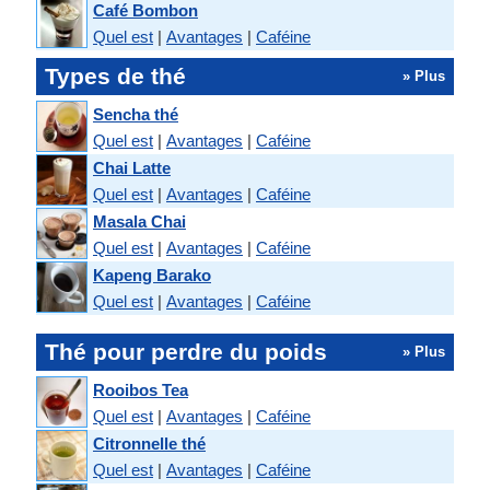
Café Bombon
Quel est
|
Avantages
|
Caféine
Types de thé
» Plus
Sencha thé
Quel est
|
Avantages
|
Caféine
Chai Latte
Quel est
|
Avantages
|
Caféine
Masala Chai
Quel est
|
Avantages
|
Caféine
Kapeng Barako
Quel est
|
Avantages
|
Caféine
Thé pour perdre du poids
» Plus
Rooibos Tea
Quel est
|
Avantages
|
Caféine
Citronnelle thé
Quel est
|
Avantages
|
Caféine