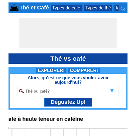
⌕
Thé et Café
Types de café
Types de thé
Iced bois
×
Thé vs café
EXPLORER!
COMPARER!
Alors, qu'est-ce que vous voulez avoir
aujourd'hui?
▼