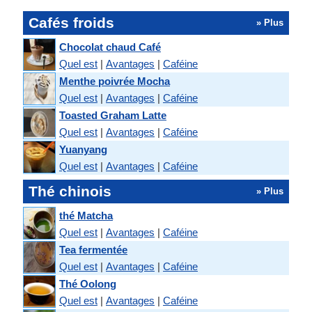
Cafés froids
» Plus
Chocolat chaud Café
Quel est
|
Avantages
|
Caféine
Menthe poivrée Mocha
Quel est
|
Avantages
|
Caféine
Toasted Graham Latte
Quel est
|
Avantages
|
Caféine
Yuanyang
Quel est
|
Avantages
|
Caféine
Thé chinois
» Plus
thé Matcha
Quel est
|
Avantages
|
Caféine
Tea fermentée
Quel est
|
Avantages
|
Caféine
Thé Oolong
Quel est
|
Avantages
|
Caféine