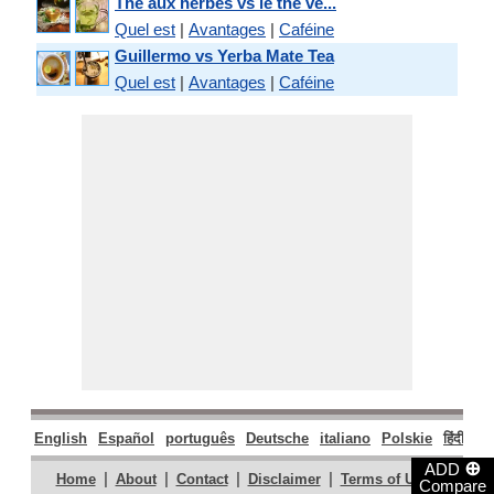
Thé aux herbes vs le thé ve...
Quel est
|
Avantages
|
Caféine
Guillermo vs Yerba Mate Tea
Quel est
|
Avantages
|
Caféine
English
Español
português
Deutsche
italiano
Polskie
हिंदी
मरा
⊕
ADD
|
|
|
|
|
Home
About
Contact
Disclaimer
Terms of Use
Compare