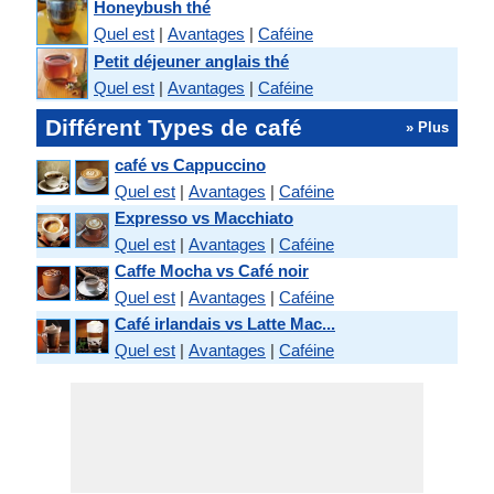
Honeybush thé
Quel est
|
Avantages
|
Caféine
Petit déjeuner anglais thé
Quel est
|
Avantages
|
Caféine
Différent Types de café
» Plus
café vs Cappuccino
Quel est
|
Avantages
|
Caféine
Expresso vs Macchiato
Quel est
|
Avantages
|
Caféine
Caffe Mocha vs Café noir
Quel est
|
Avantages
|
Caféine
Café irlandais vs Latte Mac...
Quel est
|
Avantages
|
Caféine