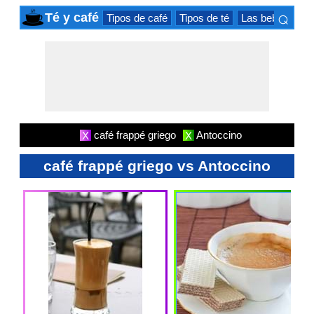
⌕
Té y café
Tipos de café
Tipos de té
Las bebidas he
×
café frappé griego
Antoccino
X
X
café frappé griego vs Antoccino