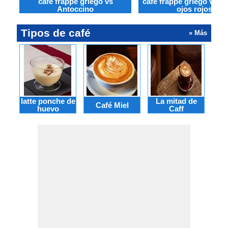
café frappé griego vs
café frappé griego vs C
Antoccino
ojos rojos
Tipos de café
» Más
latte ponche de
La mitad de
Café Miel
B
huevo
Caff