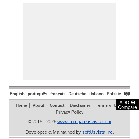
English
português
français
Deutsche
italiano
Polskie
हिंदी
मरा
⊕
ADD
|
|
|
|
|
Home
About
Contact
Disclaimer
Terms of Use
Compare
Privacy Policy
© 2015 - 2026
www.compareusvista.com
Developed & Maintained by
softUsvista Inc
.